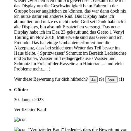
wieder zwischen Neu und Alt gewechselt. Gekauft habe ich
das Display um die Geschwindigkeit beim Fahren in der
Gruppe besser angleichen zu können, das war dann doch nix,
ich nutze dafür ein anderes Rad. Das Display habe ich
abmontiert und nutze es nicht mehr. Gott sei Dank habe ich 2
alte Displays, bin also mit Ersatzteilen versorgt. Das neue
Display habe ich im Dez 23 gekauft und das Geero 1 Venyl
Touring im Nov 2018. Mittlerweile sind das Geero und ich
Freunde. Das hat einige Umbauten erfordert und die
Akzeptanz, dass bei schlechtem Wetter das Teil besser im
Haus bleibt. ( Spritzwasser/ Schmutz im Bereich Ladebuchse
und Schalter, Wasser im Tretlagergehäuse / Wasser und
Schmutz im Freilauf der Kassette am Hinterrad ... und viele
Probleme mehr..... )
War diese Bewertung für dich hilfreich?
(9)
(1)
Ja
Nein
Günter
30. Januar 2023
Verifizierter Kauf
"Verifizierter Kauf“ bedeutet, dass die Bewertung von