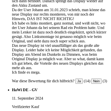
sich dann befindet. Danach springt das Display wieder auf
den Akku Zustand um.
Da der User Johann am 31.01.2023 schrieb, man könne das
neue Display nur rechts montieren, von mir noch der
Hinweis, DAS IST NICHT RICHTIG!
Ich habe es links montiert, ganz normal, und weiß nicht, wo
der User Johann da bei seinem Rad ein Problem hatte. Und
mein Lenker ist dazu noch deutlich eingekürzt, sprich kürzer
gesägt. Also Linksmontage ist genauso möglich wie beim
Original, und sieht dazu noch super schick aus.
Das neue Display ist viel unauffälliger als das große alte
Display. Leider habe ich keine Möglichkeit gefunden, das
Display am Abend im Dunkeln zu Dimmen, was beim
Original Display ja möglich war. Aber so what, damit kann
ich gut leben, die Vorteile des neuen Displays gleichen das
mehr als aus.
Ich finde es mega.
War diese Bewertung für dich hilfreich?
(14)
(3)
Ja
Nein
HaWi DE - GV
11. September 2024
Verifizierter Kauf