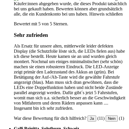
Käufer:innen abgegeben wurde, die dieses Produkt tatsächlich
bei uns gekauft haben. Bewerten können aber grundsätzlich
alle, die ein Kundenkonto bei uns haben.
Hinweis schließen
Bewertet mit 5 von 5 Sternen.
Sehr zufrieden
Als Ersatz für unsere alten, mittlerweile leider defekten
Display (die Schutzfolie löste sich, die LEDs fielen aus) habe
ich diese bestellt. Heute kamen sie an und wurden gleich
montiert. Nochmal um einiges minimalistischer (sehr schön)
machen sie einen robusteren Eindruck. Die LED-Anzeige
zeigt primär den Ladezustand des Akkus an (grün). Bei
Betätigung der Auf-/Ab-Taste wird die gewählte Fahrstufe
angezeigt (blau). Man muss sich dran gewöhnen, dass die
LEDs eine Doppelfunktion haben und nicht beide Zustände
parallel angezeigt werden. Dafür gibt´s jetzt 5 Fahrstufen,
womit man sich u.a. sicherlich besser an die Geschwindigkeit
von Mitfahrern und deren Rädern anpassen kann ....
Insgesamt bin ich sehr zufrieden.
War diese Bewertung für dich hilfreich?
(11)
(1)
Ja
Nein
Galli Brigitta, Solothurn, Schweiz