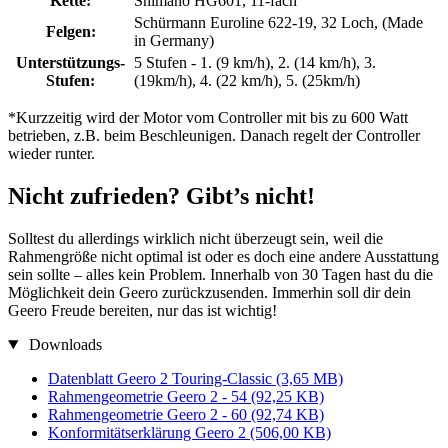
Kette:
Shimano HG601, 11-fach
Schürmann Euroline 622-19, 32 Loch, (Made
Felgen:
in Germany)
Unterstützungs-
5 Stufen - 1. (9 km/h), 2. (14 km/h), 3.
Stufen:
(19km/h), 4. (22 km/h), 5. (25km/h)
*Kurzzeitig wird der Motor vom Controller mit bis zu 600 Watt
betrieben, z.B. beim Beschleunigen. Danach regelt der Controller
wieder runter.
Nicht zufrieden? Gibt’s nicht!
Solltest du allerdings wirklich nicht überzeugt sein, weil die
Rahmengröße nicht optimal ist oder es doch eine andere Ausstattung
sein sollte – alles kein Problem. Innerhalb von 30 Tagen hast du die
Möglichkeit dein Geero zurückzusenden. Immerhin soll dir dein
Geero Freude bereiten, nur das ist wichtig!
Downloads
Datenblatt Geero 2 Touring-Classic
(3,65 MB)
Rahmengeometrie Geero 2 - 54
(92,25 KB)
Rahmengeometrie Geero 2 - 60
(92,74 KB)
Konformitätserklärung Geero 2
(506,00 KB)