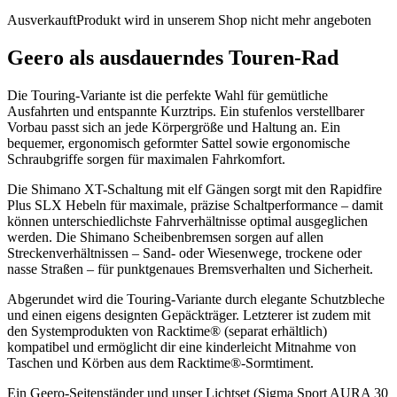
Ausverkauft
Produkt wird in unserem Shop nicht mehr angeboten
Geero als ausdauerndes Touren-Rad
Die Touring-Variante ist die perfekte Wahl für gemütliche
Ausfahrten und entspannte Kurztrips. Ein stufenlos verstellbarer
Vorbau passt sich an jede Körpergröße und Haltung an. Ein
bequemer, ergonomisch geformter Sattel sowie ergonomische
Schraubgriffe sorgen für maximalen Fahrkomfort.
Die Shimano XT-Schaltung mit elf Gängen sorgt mit den Rapidfire
Plus SLX Hebeln für maximale, präzise Schaltperformance – damit
können unterschiedlichste Fahrverhältnisse optimal ausgeglichen
werden. Die Shimano Scheibenbremsen sorgen auf allen
Streckenverhältnissen – Sand- oder Wiesenwege, trockene oder
nasse Straßen – für punktgenaues Bremsverhalten und Sicherheit.
Abgerundet wird die Touring-Variante durch elegante Schutzbleche
und einen eigens designten Gepäckträger. Letzterer ist zudem mit
den Systemprodukten von Racktime® (separat erhältlich)
kompatibel und ermöglicht dir eine kinderleicht Mitnahme von
Taschen und Körben aus dem Racktime®-Sormtiment.
Ein Geero-Seitenständer und unser Lichtset (Sigma Sport AURA 30