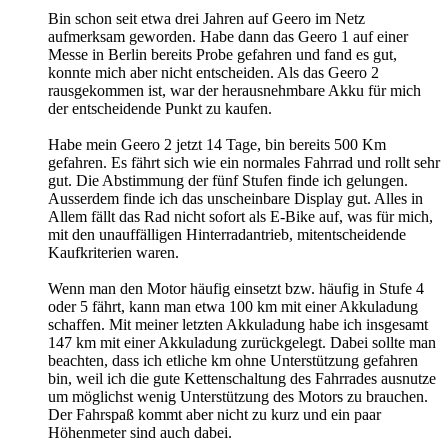
Bin schon seit etwa drei Jahren auf Geero im Netz
aufmerksam geworden. Habe dann das Geero 1 auf einer
Messe in Berlin bereits Probe gefahren und fand es gut,
konnte mich aber nicht entscheiden. Als das Geero 2
rausgekommen ist, war der herausnehmbare Akku für mich
der entscheidende Punkt zu kaufen.
Habe mein Geero 2 jetzt 14 Tage, bin bereits 500 Km
gefahren. Es fährt sich wie ein normales Fahrrad und rollt sehr
gut. Die Abstimmung der fünf Stufen finde ich gelungen.
Ausserdem finde ich das unscheinbare Display gut. Alles in
Allem fällt das Rad nicht sofort als E-Bike auf, was für mich,
mit den unauffälligen Hinterradantrieb, mitentscheidende
Kaufkriterien waren.
Wenn man den Motor häufig einsetzt bzw. häufig in Stufe 4
oder 5 fährt, kann man etwa 100 km mit einer Akkuladung
schaffen. Mit meiner letzten Akkuladung habe ich insgesamt
147 km mit einer Akkuladung zurückgelegt. Dabei sollte man
beachten, dass ich etliche km ohne Unterstützung gefahren
bin, weil ich die gute Kettenschaltung des Fahrrades ausnutze
um möglichst wenig Unterstützung des Motors zu brauchen.
Der Fahrspaß kommt aber nicht zu kurz und ein paar
Höhenmeter sind auch dabei.