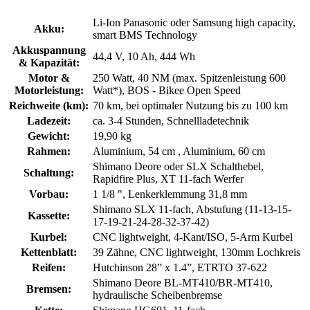
Li-Ion Panasonic oder Samsung high capacity,
Akku:
smart BMS Technology
Akkuspannung
44,4 V, 10 Ah, 444 Wh
& Kapazität:
Motor &
250 Watt, 40 NM (max. Spitzenleistung 600
Motorleistung:
Watt*), BOS - Bikee Open Speed
Reichweite (km):
70 km, bei optimaler Nutzung bis zu 100 km
Ladezeit:
ca. 3-4 Stunden, Schnellladetechnik
Gewicht:
19,90 kg
Rahmen:
Aluminium, 54 cm , Aluminium, 60 cm
Shimano Deore oder SLX Schalthebel,
Schaltung:
Rapidfire Plus, XT 11-fach Werfer
Vorbau:
1 1/8 ", Lenkerklemmung 31,8 mm
Shimano SLX 11-fach, Abstufung (11-13-15-
Kassette:
17-19-21-24-28-32-37-42)
Kurbel:
CNC lightweight, 4-Kant/ISO, 5-Arm Kurbel
Kettenblatt:
39 Zähne, CNC lightweight, 130mm Lochkreis
Reifen:
Hutchinson 28” x 1.4”, ETRTO 37-622
Shimano Deore BL-MT410/BR-MT410,
Bremsen:
hydraulische Scheibenbremse