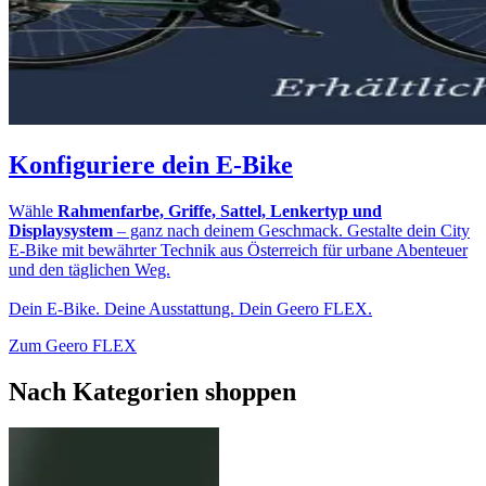
Konfiguriere dein E-Bike
Wähle
Rahmenfarbe, Griffe, Sattel, Lenkertyp und
Displaysystem
– ganz nach deinem Geschmack. Gestalte dein City
E-Bike mit bewährter Technik aus Österreich für urbane Abenteuer
und den täglichen Weg.
Dein E-Bike. Deine Ausstattung. Dein Geero FLEX.
Zum Geero FLEX
Nach Kategorien shoppen