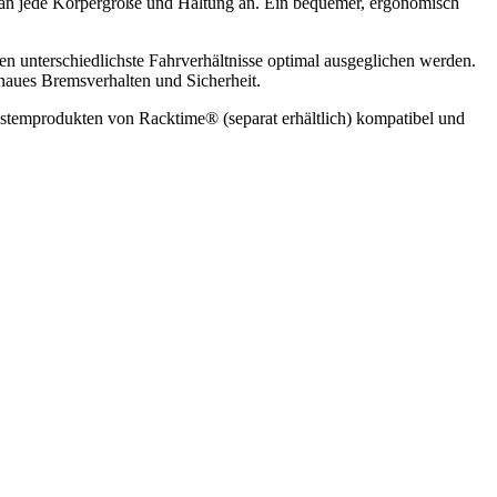
ich an jede Körpergröße und Haltung an. Ein bequemer, ergonomisch
 unterschiedlichste Fahrverhältnisse optimal ausgeglichen werden.
naues Bremsverhalten und Sicherheit.
ystemprodukten von Racktime® (separat erhältlich) kompatibel und