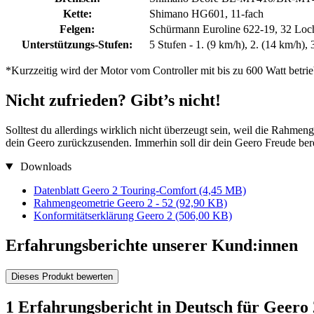
Kette:
Shimano HG601, 11-fach
Felgen:
Schürmann Euroline 622-19, 32 Loc
Unterstützungs-Stufen:
5 Stufen - 1. (9 km/h), 2. (14 km/h),
*Kurzzeitig wird der Motor vom Controller mit bis zu 600 Watt betrie
Nicht zufrieden? Gibt’s nicht!
Solltest du allerdings wirklich nicht überzeugt sein, weil die Rahmeng
dein Geero zurückzusenden. Immerhin soll dir dein Geero Freude berei
Downloads
Datenblatt Geero 2 Touring-Comfort
(4,45 MB)
Rahmengeometrie Geero 2 - 52
(92,90 KB)
Konformitätserklärung Geero 2
(506,00 KB)
Erfahrungsberichte unserer Kund:innen
Dieses Produkt bewerten
1 Erfahrungsbericht in Deutsch für Geero