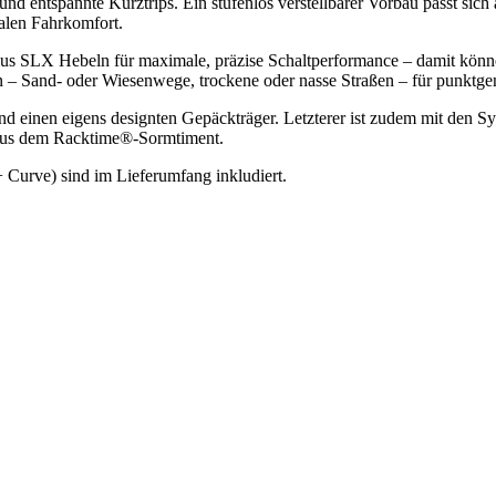
 und entspannte Kurztrips. Ein stufenlos verstellbarer Vorbau passt s
alen Fahrkomfort.
us SLX Hebeln für maximale, präzise Schaltperformance – damit können
 – Sand- oder Wiesenwege, trockene oder nasse Straßen – für punktge
nd einen eigens designten Gepäckträger. Letzterer ist zudem mit den S
 aus dem Racktime®-Sormtiment.
Curve) sind im Lieferumfang inkludiert.