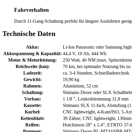
Fahrverhalten
Durch 11-Gang-Schaltung perfekt für längere Ausfahrten geeig
Technische Daten
Akku:
Li-Ion Panasonic oder Samsung high
Akkuspannung & Kapazität:
44,4 V, 10 Ah, 444 Wh
Motor & Motorleistung:
250 Watt, 40 NM (max. Spitzenleist
Reichweite (km):
70 km, bei optimaler Nutzung bis zu
Ladezeit:
ca. 3-4 Stunden, Schnellladetechnik
Gewicht:
19,90 kg
Rahmen:
Aluminium, 52 cm
Schaltung:
Shimano Deore oder SLX Schalthebel
Vorbau:
1 1/8 ", Lenkerklemmung 31,8 mm
Kassette:
Shimano SLX 11-fach, Abstufung (1
Kurbel:
CNC lightweight, 4-Kant/ISO, 5-Ar
Kettenblatt:
39 Zähne, CNC lightweight, 130mm
Reifen:
Hutchinson 28” x 1.4”, ETRTO 37-
Bremsen:
Shimano Deore BL-MT410/BR-MT410