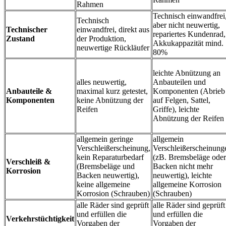
Rahmen
Technisch einwandfrei
Technisch
aber nicht neuwertig,
Technischer
einwandfrei, direkt aus
repariertes Kundenrad,
Zustand
der Produktion,
Akkukappazität mind.
neuwertige Rückläufer
80%
leichte Abnützung an
alles neuwertig,
Anbauteilen und
Anbauteile &
maximal kurz getestet,
Komponenten (Abrieb
Komponenten
keine Abnützung der
auf Felgen, Sattel,
Reifen
Griffe), leichte
Abnützung der Reifen
allgemein geringe
allgemein
Verschleißerscheinung,
Verschleißerscheinung
kein Reparaturbedarf
(zB. Bremsbeläge oder
Verschleiß &
(Bremsbeläge und
Backen nicht mehr
Korrosion
Backen neuwertig),
neuwertig), leichte
keine allgemeine
allgemeine Korrosion
Korrosion (Schrauben)
(Schrauben)
alle Räder sind geprüft
alle Räder sind geprüft
und erfüllen die
und erfüllen die
Verkehrstüchtigkeit
Vorgaben der
Vorgaben der