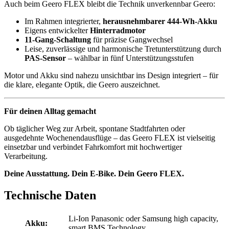
Auch beim Geero FLEX bleibt die Technik unverkennbar Geero:
Im Rahmen integrierter,
herausnehmbarer
444-Wh-Akku
Eigens entwickelter
Hinterradmotor
11-Gang-Schaltung
für präzise Gangwechsel
Leise, zuverlässige und harmonische Tretunterstützung durch
PAS-Sensor
– wählbar in fünf Unterstützungsstufen
Motor und Akku sind nahezu unsichtbar ins Design integriert – für
die klare, elegante Optik, die Geero auszeichnet.
Für deinen Alltag gemacht
Ob täglicher Weg zur Arbeit, spontane Stadtfahrten oder
ausgedehnte Wochenendausflüge – das Geero FLEX ist vielseitig
einsetzbar und verbindet Fahrkomfort mit hochwertiger
Verarbeitung.
Deine Ausstattung. Dein E-Bike. Dein Geero FLEX.
Technische Daten
Li-Ion Panasonic oder Samsung high capacity,
Akku:
smart BMS Technology