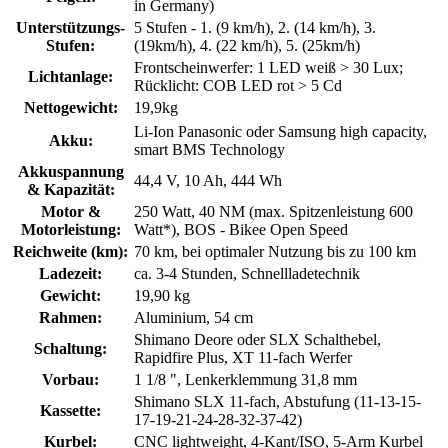
in Germany)
Unterstützungs-
5 Stufen - 1. (9 km/h), 2. (14 km/h), 3.
Stufen:
(19km/h), 4. (22 km/h), 5. (25km/h)
Frontscheinwerfer: 1 LED weiß > 30 Lux;
Lichtanlage:
Rücklicht: COB LED rot > 5 Cd
Nettogewicht:
19,9kg
Li-Ion Panasonic oder Samsung high capacity,
Akku:
smart BMS Technology
Akkuspannung
44,4 V, 10 Ah, 444 Wh
& Kapazität:
Motor &
250 Watt, 40 NM (max. Spitzenleistung 600
Motorleistung:
Watt*), BOS - Bikee Open Speed
Reichweite (km):
70 km, bei optimaler Nutzung bis zu 100 km
Ladezeit:
ca. 3-4 Stunden, Schnellladetechnik
Gewicht:
19,90 kg
Rahmen:
Aluminium, 54 cm
Shimano Deore oder SLX Schalthebel,
Schaltung:
Rapidfire Plus, XT 11-fach Werfer
Vorbau:
1 1/8 ", Lenkerklemmung 31,8 mm
Shimano SLX 11-fach, Abstufung (11-13-15-
Kassette:
17-19-21-24-28-32-37-42)
Kurbel:
CNC lightweight, 4-Kant/ISO, 5-Arm Kurbel