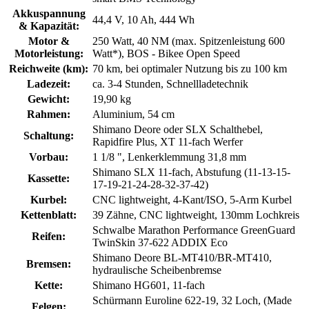
Akkuspannung
44,4 V, 10 Ah, 444 Wh
& Kapazität:
Motor &
250 Watt, 40 NM (max. Spitzenleistung 600
Motorleistung:
Watt*), BOS - Bikee Open Speed
Reichweite (km):
70 km, bei optimaler Nutzung bis zu 100 km
Ladezeit:
ca. 3-4 Stunden, Schnellladetechnik
Gewicht:
19,90 kg
Rahmen:
Aluminium, 54 cm
Shimano Deore oder SLX Schalthebel,
Schaltung:
Rapidfire Plus, XT 11-fach Werfer
Vorbau:
1 1/8 ", Lenkerklemmung 31,8 mm
Shimano SLX 11-fach, Abstufung (11-13-15-
Kassette:
17-19-21-24-28-32-37-42)
Kurbel:
CNC lightweight, 4-Kant/ISO, 5-Arm Kurbel
Kettenblatt:
39 Zähne, CNC lightweight, 130mm Lochkreis
Schwalbe Marathon Performance GreenGuard
Reifen:
TwinSkin 37-622 ADDIX Eco
Shimano Deore BL-MT410/BR-MT410,
Bremsen:
hydraulische Scheibenbremse
Kette:
Shimano HG601, 11-fach
Schürmann Euroline 622-19, 32 Loch, (Made
Felgen: