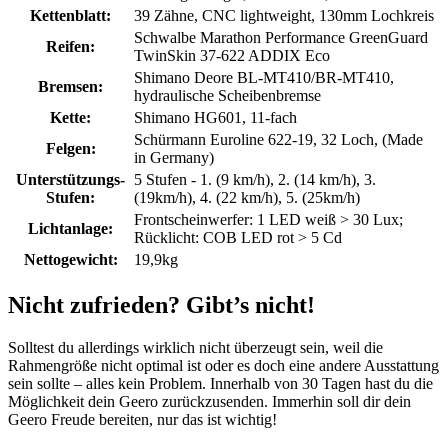
Kettenblatt:
39 Zähne, CNC lightweight, 130mm Lochkreis
Schwalbe Marathon Performance GreenGuard
Reifen:
TwinSkin 37-622 ADDIX Eco
Shimano Deore BL-MT410/BR-MT410,
Bremsen:
hydraulische Scheibenbremse
Kette:
Shimano HG601, 11-fach
Schürmann Euroline 622-19, 32 Loch, (Made
Felgen:
in Germany)
Unterstützungs-
5 Stufen - 1. (9 km/h), 2. (14 km/h), 3.
Stufen:
(19km/h), 4. (22 km/h), 5. (25km/h)
Frontscheinwerfer: 1 LED weiß > 30 Lux;
Lichtanlage:
Rücklicht: COB LED rot > 5 Cd
Nettogewicht:
19,9kg
Nicht zufrieden? Gibt’s nicht!
Solltest du allerdings wirklich nicht überzeugt sein, weil die
Rahmengröße nicht optimal ist oder es doch eine andere Ausstattung
sein sollte – alles kein Problem. Innerhalb von 30 Tagen hast du die
Möglichkeit dein Geero zurückzusenden. Immerhin soll dir dein
Geero Freude bereiten, nur das ist wichtig!