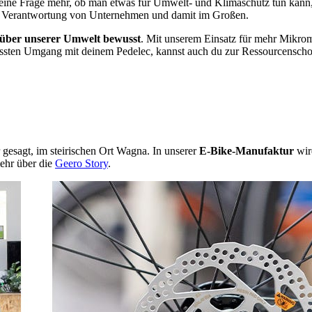
t keine Frage mehr, ob man etwas für Umwelt- und Klimaschutz tun kann
en Verantwortung von Unternehmen und damit im Großen.
enüber unserer Umwelt bewusst
. Mit unserem Einsatz für mehr Mikromob
ssten Umgang mit deinem Pedelec, kannst auch du zur Ressourcenschonu
 gesagt, im steirischen Ort Wagna. In unserer
E-Bike-Manufaktur
wird
mehr über die
Geero Story
.