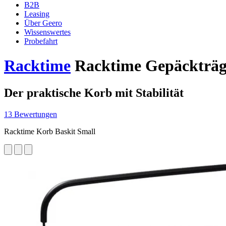
B2B
Leasing
Über Geero
Wissenswertes
Probefahrt
Racktime
Racktime Gepäckträg
Der praktische Korb mit Stabilität
13 Bewertungen
Racktime Korb Baskit Small