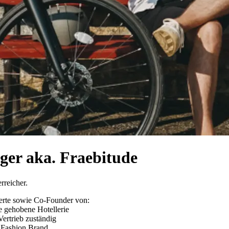
ger aka. Fraebitude
rreicher.
perte sowie Co-Founder von:
ie gehobene Hotellerie
ertrieb zuständig
e Fashion Brand