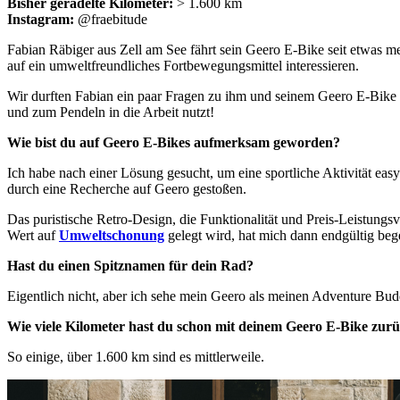
Bisher geradelte Kilometer:
> 1.600 km
Instagram:
@fraebitude
Fabian Räbiger aus Zell am See fährt sein Geero E-Bike seit etwas me
auf ein umweltfreundliches Fortbewegungsmittel interessieren.
Wir durften Fabian ein paar Fragen zu ihm und seinem Geero E-Bike 
und zum Pendeln in die Arbeit nutzt!
Wie bist du auf Geero E-Bikes aufmerksam geworden?
Ich habe nach einer Lösung gesucht, um eine sportliche Aktivität eas
durch eine Recherche auf Geero gestoßen.
Das puristische Retro-Design, die Funktionalität und Preis-Leistungs
Wert auf
Umweltschonung
gelegt wird, hat mich dann endgültig bege
Hast du einen Spitznamen für dein Rad?
Eigentlich nicht, aber ich sehe mein Geero als meinen Adventure Budd
Wie viele Kilometer hast du schon mit deinem Geero E-Bike zurü
So einige, über 1.600 km sind es mittlerweile.