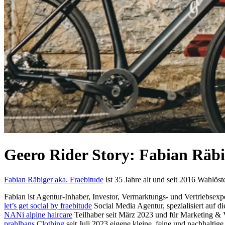
Geero Rider Story: Fabian Räbi
Fabian Räbiger aka. Fraebitude
ist 35 Jahre alt und seit 2016 Wahlöste
Fabian ist Agentur-Inhaber, Investor, Vermarktungs- und Vertriebsex
let’s get social by fraebitude
Social Media Agentur, spezialisiert auf d
NANi alpine haircare
Teilhaber seit März 2023 und für Marketing & V
prahlhans Clothing
seit Juli 2023 eigene kleine, feine und nachhaltig