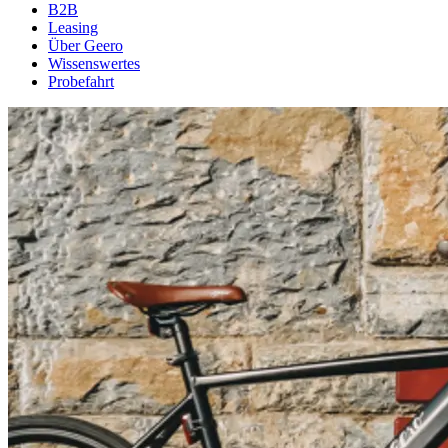
B2B
Leasing
Über Geero
Wissenswertes
Probefahrt