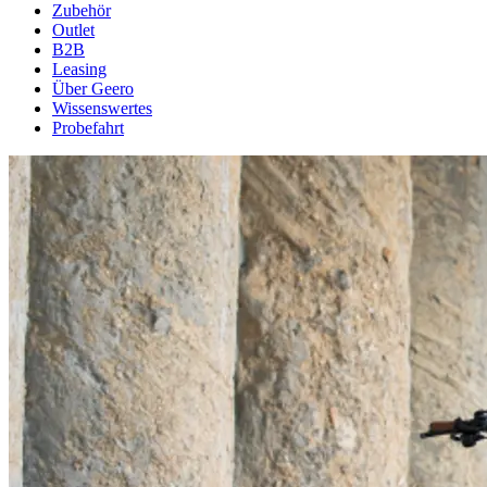
Zubehör
Outlet
B2B
Leasing
Über Geero
Wissenswertes
Probefahrt