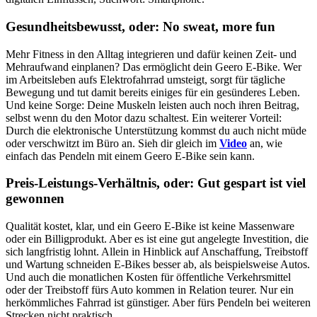
Gesundheitsbewusst, oder: No sweat, more fun
Mehr Fitness in den Alltag integrieren und dafür keinen Zeit- und
Mehraufwand einplanen? Das ermöglicht dein Geero E-Bike. Wer
im Arbeitsleben aufs Elektrofahrrad umsteigt, sorgt für tägliche
Bewegung und tut damit bereits einiges für ein gesünderes Leben.
Und keine Sorge: Deine Muskeln leisten auch noch ihren Beitrag,
selbst wenn du den Motor dazu schaltest. Ein weiterer Vorteil:
Durch die elektronische Unterstützung kommst du auch nicht müde
oder verschwitzt im Büro an. Sieh dir gleich im
Video
an, wie
einfach das Pendeln mit einem Geero E-Bike sein kann.
Preis-Leistungs-Verhältnis, oder: Gut gespart ist viel
gewonnen
Qualität kostet, klar, und ein Geero E-Bike ist keine Massenware
oder ein Billigprodukt. Aber es ist eine gut angelegte Investition, die
sich langfristig lohnt. Allein in Hinblick auf Anschaffung, Treibstoff
und Wartung schneiden E-Bikes besser ab, als beispielsweise Autos.
Und auch die monatlichen Kosten für öffentliche Verkehrsmittel
oder der Treibstoff fürs Auto kommen in Relation teurer. Nur ein
herkömmliches Fahrrad ist günstiger. Aber fürs Pendeln bei weiteren
Strecken nicht praktisch.