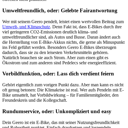
Umweltfreundlich, oder: Gelebte Fairantwortung
Wer mit seinem Geero pendelt, leistet einen wertvollen Beitrag zum
Umwelt- und Klimaschutz
. Denn Fakt ist, dass E-Bikes durch ihre
viel geringeren CO2-Emissionen deutlich klima- und
umweltfreundlicher sind, als Autos und Busse. Daran ändert auch
die Herstellung von E-Bike-Akkus nichts, die gerne als Minuspunkt
ins Feld geführt werden. Besonders Geero E-Bikes überzeugen
dadurch, dass sie zu den leisesten Verkehrsmitteln gehören.
Natürlich brauchen sie auch Strom. Aber zum einen gibt es
Ökostrom und zum anderen sind Pedelecs sehr energieeffizient.
Vorbildfunktion, oder: Lass dich verdient feiern
Gehört eigentlich zum vorigen Punkt dazu. Aber man kann es nicht
oft genug betonen: Die Klimakrise ist real. Wer aufs Pendeln mit E-
Bike umsattelt, hat Vorbildwirkung – für Familienmitglieder, den
Freundeskreis und die Kollegschaft.
Rundumservice, oder: Unkompliziert und easy
Dein Geero ist ein E-Bike, das mit seiner Nutzungsfreundlichkeit
und Robustheit punktet. Einfach draufsetzen und lospendeln.