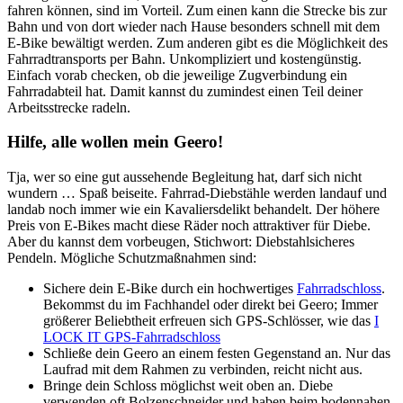
fahren können, sind im Vorteil. Zum einen kann die Strecke bis zur
Bahn und von dort wieder nach Hause besonders schnell mit dem
E-Bike bewältigt werden. Zum anderen gibt es die Möglichkeit des
Fahrradtransports per Bahn. Unkompliziert und kostengünstig.
Einfach vorab checken, ob die jeweilige Zugverbindung ein
Fahrradabteil hat. Damit kannst du zumindest einen Teil deiner
Arbeitsstrecke radeln.
Hilfe, alle wollen mein Geero!
Tja, wer so eine gut aussehende Begleitung hat, darf sich nicht
wundern … Spaß beiseite. Fahrrad-Diebstähle werden landauf und
landab noch immer wie ein Kavaliersdelikt behandelt. Der höhere
Preis von E-Bikes macht diese Räder noch attraktiver für Diebe.
Aber du kannst dem vorbeugen, Stichwort: Diebstahlsicheres
Pendeln. Mögliche Schutzmaßnahmen sind:
Sichere dein E-Bike durch ein hochwertiges
Fahrradschloss
.
Bekommst du im Fachhandel oder direkt bei Geero; Immer
größerer Beliebtheit erfreuen sich GPS-Schlösser, wie das
I
LOCK IT GPS-Fahrradschloss
Schließe dein Geero an einem festen Gegenstand an. Nur das
Laufrad mit dem Rahmen zu verbinden, reicht nicht aus.
Bringe dein Schloss möglichst weit oben an. Diebe
verwenden oft Bolzenschneider und haben beim bodennahen