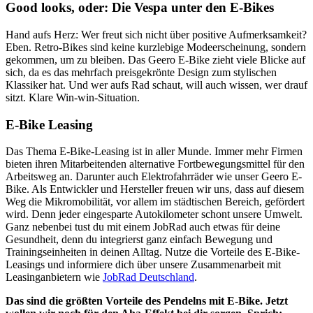
Good looks, oder: Die Vespa unter den E-Bikes
Hand aufs Herz: Wer freut sich nicht über positive Aufmerksamkeit?
Eben. Retro-Bikes sind keine kurzlebige Modeerscheinung, sondern
gekommen, um zu bleiben. Das Geero E-Bike zieht viele Blicke auf
sich, da es das mehrfach preisgekrönte Design zum stylischen
Klassiker hat. Und wer aufs Rad schaut, will auch wissen, wer drauf
sitzt. Klare Win-win-Situation.
E-Bike Leasing
Das Thema E-Bike-Leasing ist in aller Munde. Immer mehr Firmen
bieten ihren Mitarbeitenden alternative Fortbewegungsmittel für den
Arbeitsweg an. Darunter auch Elektrofahrräder wie unser Geero E-
Bike. Als Entwickler und Hersteller freuen wir uns, dass auf diesem
Weg die Mikromobilität, vor allem im städtischen Bereich, gefördert
wird. Denn jeder eingesparte Autokilometer schont unsere Umwelt.
Ganz nebenbei tust du mit einem JobRad auch etwas für deine
Gesundheit, denn du integrierst ganz einfach Bewegung und
Trainingseinheiten in deinen Alltag. Nutze die Vorteile des E-Bike-
Leasings und informiere dich über unsere Zusammenarbeit mit
Leasinganbietern wie
JobRad Deutschland
.
Das sind die größten Vorteile des Pendelns mit E-Bike. Jetzt