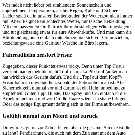
Wer radelt nicht lieber bei strahlendem Sonnenschein und
angenehmen Temperaturen, als bei Regen, Kälte und Schnee?
Leider spielt da in unseren Breitengraden der Wettergott nicht immer
mit. Aber: Es gibt kein schlechtes Wetter, nur falsche Bekleidung.
Mit dem passenden Outfit trotzt ihr unbeständigen Witterungslagen
und tut gleichzeitig etwas für eure Abwehrkräfte. Und man kann die
Bürokleidung auch einfach mitnehmen und sich vor Ort umziehen,
beziehungsweise eine Garnitur Wäsche im Büro lagern.
Fahrradhelm zerstört Frisur
Zugegeben, dieser Punkt ist etwas tricky. Denn unter Top-Frisur
versteht man gemeinhin nicht Topffrisur, aka Pilzkopf (außer man
hat wirklich das Gesicht dafür). Und die „Topf auf dem Kopf“-
Frisur hat man unweigerlich, sobald der Fahrradhelm ab ist. Aber
Sicherheit geht nunmal vor und darum ist ein Helm unbedingt zu
empfehlen. Guter Tipp: Bürste, Haarspray und Co. einfach in die
Arbeit mitnehmen und vor Ort die Haare wieder in shape bringen.
Oder das nötige Equipment dafür gleich in der Firma aufbewahren.
Gefühlt einmal zum Mond und zurück
Du würdest gerne zur Arbeit biken, aber die gesamte Strecke ist dir
zu lang? Pendler:innen, die auch mit dem Zug statt mit dem Auto